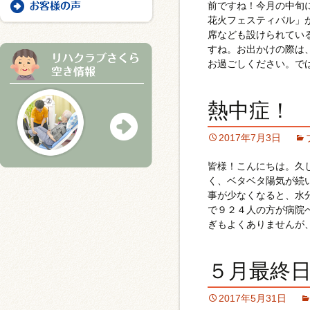
前ですね！今月の中旬
花火フェスティバル」
席なども設けられてい
すね。お出かけの際は
お過ごしください。で
熱中症！
2017年7月3日
皆様！こんにちは。久
く、ベタベタ陽気が続
事が少なくなると、水
で９２４人の方が病院
ぎもよくありませんが
５月最終
2017年5月31日