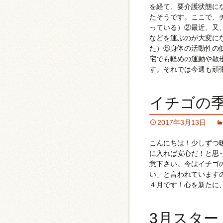
を経て、要介護状態に
たそうです。ここで、チ
っている）②最近、又
などを運ぶのが大変に
た）⑤身体の活動性の
宅でも軽めの運動や散
す。それでは今週も頑
イチゴの
2017年3月13日
こんにちは！少しずつ
に入れば安心だ！と思
意下さい。今はイチゴ
い」と言われています
４月です！心を新たに
3月スター